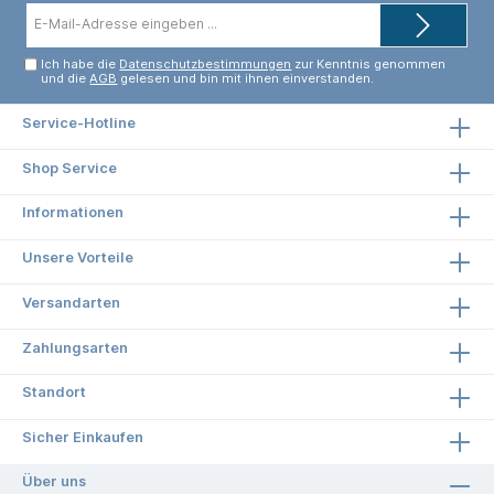
E-
braunHandgenäht, mit angenähtem
Mail-
Metallreißverschluss.
Adresse*
Ich habe die
Datenschutzbestimmungen
zur Kenntnis genommen
und die
AGB
gelesen und bin mit ihnen einverstanden.
Service-Hotline
Shop Service
Informationen
Unsere Vorteile
Versandarten
Zahlungsarten
Standort
Sicher Einkaufen
Über uns