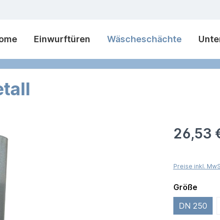
ome
Einwurftüren
Wäscheschächte
Unte
tall
26,53 
Preise inkl. Mw
Größe
DN 250