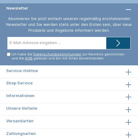
Newsletter
Abonnieren Sie jetzt einfach unseren regelmäßig erscheinenden
Newsletter und Sie werden stets unter den Ersten sein, über neue
Produkte und Angebote informiert werden.
E-
Mail-
Adresse*
Ich habe die
Datenschutzbestimmungen
zur Kenntnis genommen
und die
AGB
gelesen und bin mit ihnen einverstanden.
Service-Hotline
Shop Service
Informationen
Unsere Vorteile
Versandarten
Zahlungsarten